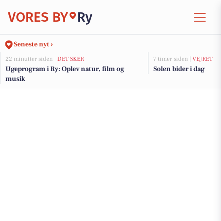
VORES BY
Ry
Seneste nyt ›
22 minutter siden |
DET SKER
7 timer siden |
VEJRET
Ugeprogram i Ry: Oplev natur, film og
Solen bider i dag
musik