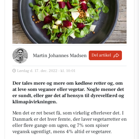
Martin Johannes Madsen
Del artikel
Lørdag d. 17. dec. 2022 - kl. 10:01
Der tales mere og mere om kødløse retter og, om
at leve som veganer eller vegetar. Nogle mener det
er sundt, eller gør det af hensyn til dyrevelfærd og
klimapåvirkningen.
Men det er ret beset få, som virkelig efterlever det. I
Danmark er det hver femte, der laver vegetarretter en
eller flere gange om ugen, og 7% som spiser
vegansk ugentligt, mens 4% altid er vegetarer.