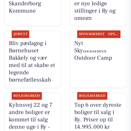
Skanderborg
er nye ledige
Kommune
stillinger i Ry og
omegn
JOBNYT
SPONSORERET
OPSLAGSTAVLEN
Bliv pædagog i
Nyt fra
Børnehuset
Skyttehusets
Bakkely og vær
Outdoor Camp
med til at skabe et
legende
børnefællesskab
BOLIGMARKED
BOLIGMARKED
Kyhnsvej 22 og 7
Top 6 over dyreste
andre boliger er
boliger til salg i
kommet til salg
Ry. Priser op til
denne uge i Ry -
14.995.000 kr