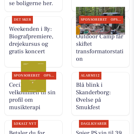
se boligerne her.
DET SKER
SPONSORERET
OPSLAGSTAVLEN
Weekenden i Ry:
Skyttehusets
Biografpremiere,
Outdoor Camp får
drejekursus og
skiftet
gratis koncert
transformatorstati
on
SPONSORERET
OPSLAGSTAVLEN
ALARM112
Cecillie byder
Blå blink i
velkommen til sin
Skanderborg:
profil om
Øvelse på
musikterapi
Smukfest
LOKALT NYT
DAGLIGVARER
Betaler du for
Spier PS vin til 39