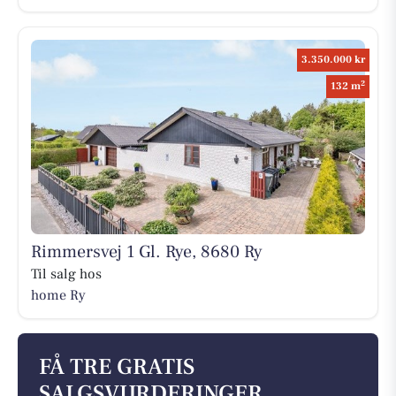
3.350.000 kr
2
132 m
Rimmersvej 1 Gl. Rye, 8680 Ry
Til salg hos
home Ry
FÅ TRE GRATIS
SALGSVURDERINGER