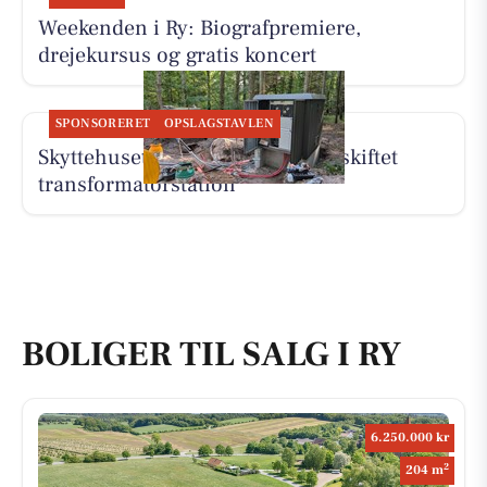
Weekenden i Ry: Biografpremiere,
drejekursus og gratis koncert
SPONSORERET
OPSLAGSTAVLEN
Skyttehusets Outdoor Camp får skiftet
transformatorstation
BOLIGER TIL SALG I RY
6.250.000 kr
2
204 m