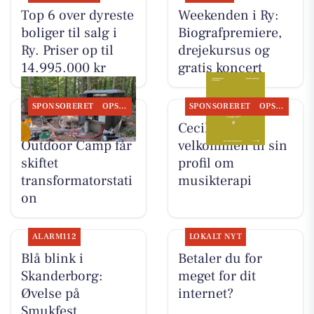
Top 6 over dyreste
Weekenden i Ry:
boliger til salg i
Biografpremiere,
Ry. Priser op til
drejekursus og
14.995.000 kr
gratis koncert
SPONSORERET
OPSLAGSTAVLEN
SPONSORERET
OPSLAGSTAVLEN
Skyttehusets
Cecillie byder
Outdoor Camp får
velkommen til sin
skiftet
profil om
transformatorstati
musikterapi
on
ALARM112
LOKALT NYT
Blå blink i
Betaler du for
Skanderborg:
meget for dit
Øvelse på
internet?
Smukfest