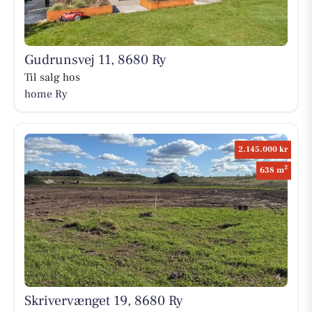
Gudrunsvej 11, 8680 Ry
Til salg hos
home Ry
2.145.000 kr
2
638 m
Skrivervænget 19, 8680 Ry