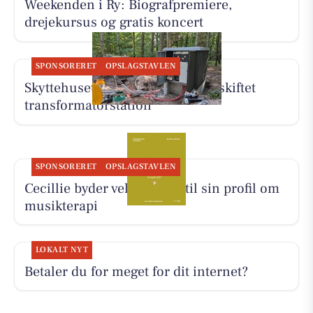
Weekenden i Ry: Biografpremiere,
drejekursus og gratis koncert
SPONSORERET
OPSLAGSTAVLEN
Skyttehusets Outdoor Camp får skiftet
transformatorstation
SPONSORERET
OPSLAGSTAVLEN
Cecillie byder velkommen til sin profil om
musikterapi
LOKALT NYT
Betaler du for meget for dit internet?