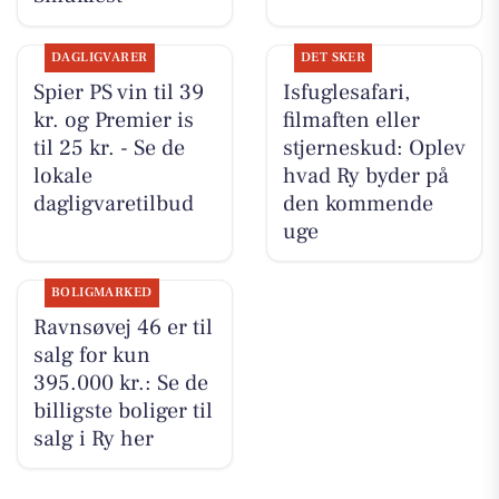
DAGLIGVARER
DET SKER
Spier PS vin til 39
Isfuglesafari,
kr. og Premier is
filmaften eller
til 25 kr. - Se de
stjerneskud: Oplev
lokale
hvad Ry byder på
dagligvaretilbud
den kommende
uge
BOLIGMARKED
Ravnsøvej 46 er til
salg for kun
395.000 kr.: Se de
billigste boliger til
salg i Ry her