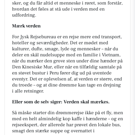
sker, og du får altid et menneske i røret, som forstår,
hvordan det føles at stå ude i verden med en
udfordring.
Mærk verden
For Jysk Rejsebureau er en rejse mere end transport,
hoteller og seværdigheder. Det er mødet med
kulturer, dufte, smage, lyde og mennesker – når du
deler en skål nudelsuppe med en familie i Vietnam,
når du mærker den grove sten under dine hænder på
Den Kinesiske Mur, eller når en tilfældig samtale på
en støvet bustur i Peru fører dig ud på uventede
eventyr. Det er oplevelsen af, at verden er større, end
du troede – og at dine drømme kan tage en drejning
i alle retninger.
Eller som de selv siger: Verden skal mærkes.
Så måske starter din drømmerejse ikke på et fly, men
med en helt almindelig kop kaffe i hænderne – og en
rejseekspert, der allerede har prøvet den lokale bus,
smagt den stærke suppe og overnattet i