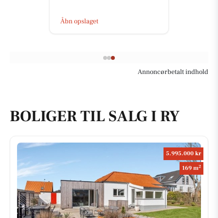
Åbn opslaget
Annoncørbetalt indhold
BOLIGER TIL SALG I RY
5.995.000 kr
2
169 m