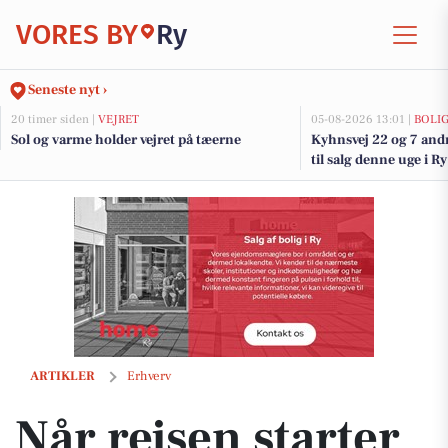
VORES BY
Ry
Seneste nyt ›
20 timer siden |
VEJRET
05-08-2026 13:01 |
BOLI
Sol og varme holder vejret på tæerne
Kyhnsvej 22 og 7 and
til salg denne uge i Ry
Når rejsen starter med en kop kaffe
ARTIKLER
Erhverv
Når rejsen starter