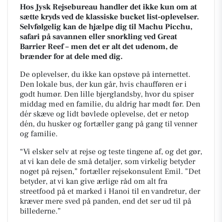
Hos Jysk Rejsebureau handler det ikke kun om at
sætte kryds ved de klassiske bucket list-oplevelser.
Selvfølgelig kan de hjælpe dig til Machu Picchu,
safari på savannen eller snorkling ved Great
Barrier Reef – men det er alt det udenom, de
brænder for at dele med dig.
De oplevelser, du ikke kan opstøve på internettet.
Den lokale bus, der kun går, hvis chaufføren er i
godt humør. Den lille bjerglandsby, hvor du spiser
middag med en familie, du aldrig har mødt før. Den
dér skæve og lidt bøvlede oplevelse, det er netop
dén, du husker og fortæller gang på gang til venner
og familie.
“Vi elsker selv at rejse og teste tingene af, og det gør,
at vi kan dele de små detaljer, som virkelig betyder
noget på rejsen,” fortæller rejsekonsulent Emil. ”Det
betyder, at vi kan give ærlige råd om alt fra
streetfood på et marked i Hanoi til en vandretur, der
kræver mere sved på panden, end det ser ud til på
billederne.”