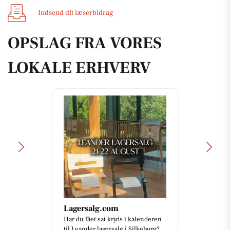
Indsend dit læserbidrag
OPSLAG FRA VORES
LOKALE ERHVERV
Lagersalg.com
Har du fået sat kryds i kalenderen
til Leander lagersalg i Silkeborg?