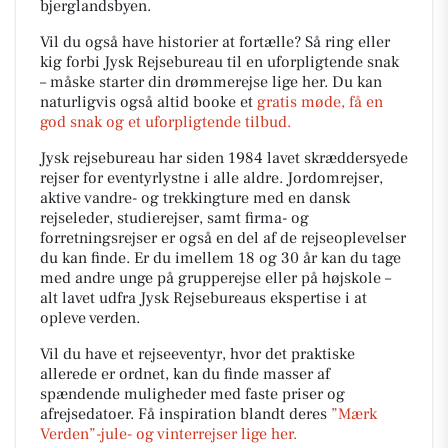
bjerglandsbyen.
Vil du også have historier at fortælle? Så ring eller
kig forbi Jysk Rejsebureau til en uforpligtende snak
– måske starter din drømmerejse lige her. Du kan
naturligvis også altid booke et
gratis møde, få en
god snak og et uforpligtende tilbud.
Jysk rejsebureau har siden 1984 lavet skræddersyede
rejser for eventyrlystne i alle aldre. Jordomrejser,
aktive vandre- og trekkingture med en dansk
rejseleder, studierejser, samt firma- og
forretningsrejser er også en del af de rejseoplevelser
du kan finde. Er du imellem 18 og 30 år kan du tage
med andre unge på grupperejse eller på højskole –
alt lavet udfra Jysk Rejsebureaus ekspertise i at
opleve verden.
Vil du have et rejseeventyr, hvor det praktiske
allerede er ordnet, kan du finde masser af
spændende muligheder med faste priser og
afrejsedatoer. Få inspiration blandt deres
”Mærk
Verden”-jule- og vinterrejser lige her.