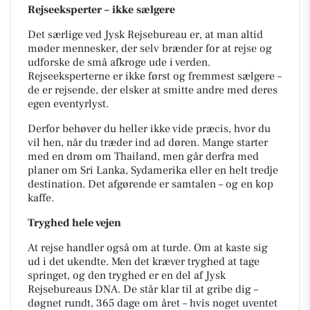
Rejseeksperter – ikke sælgere
Det særlige ved Jysk Rejsebureau er, at man altid
møder mennesker, der selv brænder for at rejse og
udforske de små afkroge ude i verden.
Rejseeksperterne er ikke først og fremmest sælgere –
de er rejsende, der elsker at smitte andre med deres
egen eventyrlyst.
Derfor behøver du heller ikke vide præcis, hvor du
vil hen, når du træder ind ad døren. Mange starter
med en drøm om Thailand, men går derfra med
planer om Sri Lanka, Sydamerika eller en helt tredje
destination. Det afgørende er samtalen – og en kop
kaffe.
Tryghed hele vejen
At rejse handler også om at turde. Om at kaste sig
ud i det ukendte. Men det kræver tryghed at tage
springet, og den tryghed er en del af Jysk
Rejsebureaus DNA. De står klar til at gribe dig –
døgnet rundt, 365 dage om året – hvis noget uventet