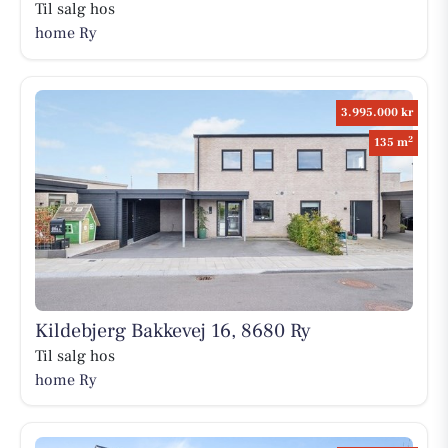
Til salg hos
home Ry
3.995.000 kr
2
135 m
Kildebjerg Bakkevej 16, 8680 Ry
Til salg hos
home Ry