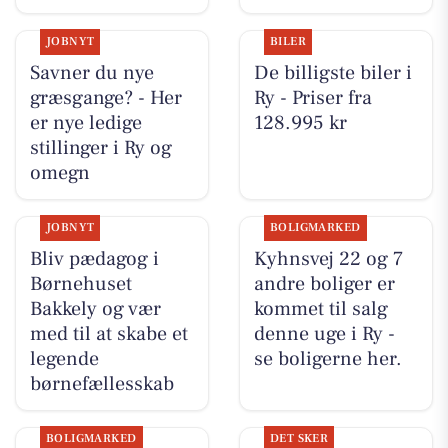
JOBNYT
BILER
Savner du nye
De billigste biler i
græsgange? - Her
Ry - Priser fra
er nye ledige
128.995 kr
stillinger i Ry og
omegn
JOBNYT
BOLIGMARKED
Bliv pædagog i
Kyhnsvej 22 og 7
Børnehuset
andre boliger er
Bakkely og vær
kommet til salg
med til at skabe et
denne uge i Ry -
legende
se boligerne her.
børnefællesskab
BOLIGMARKED
DET SKER