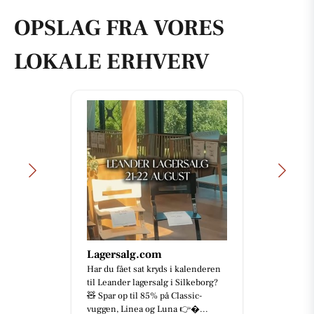
OPSLAG FRA VORES
LOKALE ERHVERV
Lagersalg.com
Har du fået sat kryds i kalenderen
til Leander lagersalg i Silkeborg?
🧸 Spar op til 85% på Classic-
vuggen, Linea og Luna 👉...