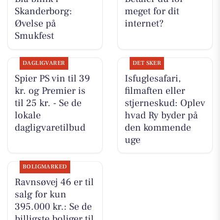
Skanderborg:
meget for dit
Øvelse på
internet?
Smukfest
DAGLIGVARER
DET SKER
Spier PS vin til 39
Isfuglesafari,
kr. og Premier is
filmaften eller
til 25 kr. - Se de
stjerneskud: Oplev
lokale
hvad Ry byder på
dagligvaretilbud
den kommende
uge
BOLIGMARKED
Ravnsøvej 46 er til
salg for kun
395.000 kr.: Se de
billigste boliger til