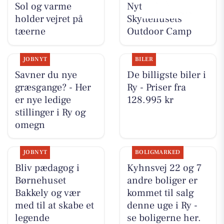
Sol og varme
Nyt fra
holder vejret på
Skyttehusets
tæerne
Outdoor Camp
JOBNYT
BILER
Savner du nye
De billigste biler i
græsgange? - Her
Ry - Priser fra
er nye ledige
128.995 kr
stillinger i Ry og
omegn
JOBNYT
BOLIGMARKED
Bliv pædagog i
Kyhnsvej 22 og 7
Børnehuset
andre boliger er
Bakkely og vær
kommet til salg
med til at skabe et
denne uge i Ry -
legende
se boligerne her.