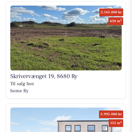
2.145.000 kr
2
638 m
Skrivervænget 19, 8680 Ry
Til salg hos
home Ry
3.995.000 kr
2
135 m