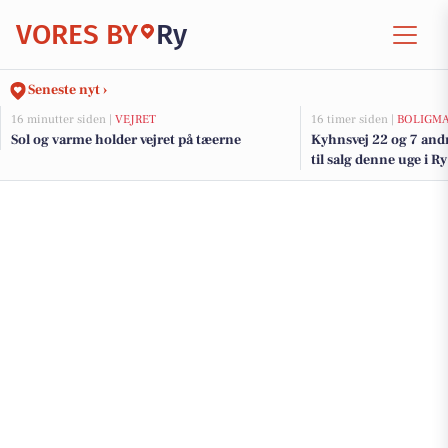
VORES BY
Ry
Seneste nyt ›
16 minutter siden |
VEJRET
16 timer siden |
BOLIGM
Sol og varme holder vejret på tæerne
Kyhnsvej 22 og 7 and
til salg denne uge i Ry