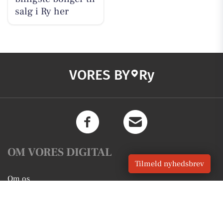
salg i Ry her
VORES BY
Ry
OM VORES DIGITAL
Tilmeld nyhedsbrev
Om os
For annoncører
Vilkår og Privatlivspolitik