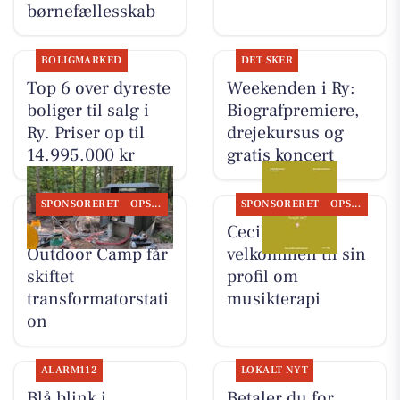
børnefællesskab
BOLIGMARKED
DET SKER
Top 6 over dyreste
Weekenden i Ry:
boliger til salg i
Biografpremiere,
Ry. Priser op til
drejekursus og
14.995.000 kr
gratis koncert
SPONSORERET
OPSLAGSTAVLEN
SPONSORERET
OPSLAGSTAVLEN
Skyttehusets
Cecillie byder
Outdoor Camp får
velkommen til sin
skiftet
profil om
transformatorstati
musikterapi
on
ALARM112
LOKALT NYT
Blå blink i
Betaler du for