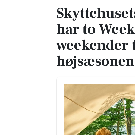
Skyttehuse
har to Wee
weekender t
højsæsonen