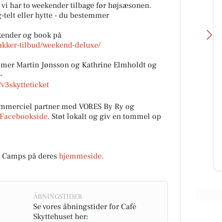
vi har to weekender tilbage før højsæsonen.
telt eller hytte - du bestemmer
ender og book på
akker-tilbud/weekend-deluxe/
mer Martin Jønsson og Kathrine Elmholdt og
-
v3skytteticket
Cecillie - Musikterapi
✨ Kæmpe varmt velkommen til
ommerciel partner med VORES By Ry og
min lille profil - og til alle jer der er
Facebookside
. Støt lokalt og giv en tommel op
iftet
fundet herind. Hvor er det dejligt,
r
at I er her💛 Denn...
ing.
r Camps på deres
hjemmeside
.
Åbn opslaget
ÅBNINGSTIDER
Se vores åbningstider for Café
Skyttehuset her: