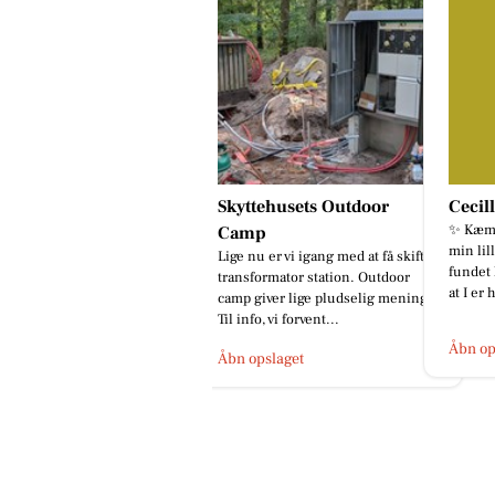
Skyttehusets Outdoor
Cecil
✨ Kæmp
Camp
min lill
Lige nu er vi igang med at få skiftet
fundet 
transformator station. Outdoor
at I er
camp giver lige pludselig mening.
Til info, vi forvent...
Åbn op
Åbn opslaget