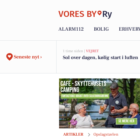
VORES BY
Ry
ALARM112
BOLIG
ERHVER
1 time siden |
VEJRET
Seneste nyt ›
Sol over dagen, kølig start i luften
Skyttehusets Outdoor Camp har to We
ARTIKLER
Opslagstavlen