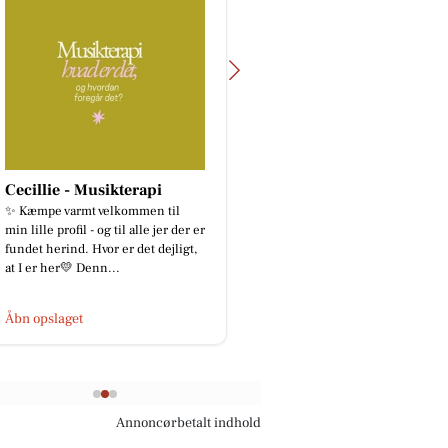
Lagersalg.com
Har du fået sat kryds i kalenderen
til Leander lagersalg i Silkeborg?
🧸 Spar op til 85% på Classic-
vuggen, Linea og Luna 👉...
Åbn opslaget
Annoncørbetalt indhold