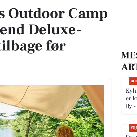
ts Outdoor Camp
kend Deluxe-
ilbage før
ME
AR
BO
Kyhn
er k
Ry -
VE