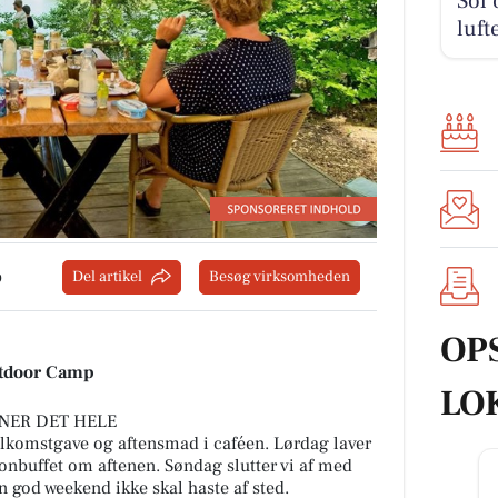
Sol 
luft
p
Del artikel
Besøg virksomheden
OP
Outdoor Camp
LO
NER DET HELE
elkomstgave og aftensmad i caféen. Lørdag laver
onbuffet om aftenen. Søndag slutter vi af med
n god weekend ikke skal haste af sted.