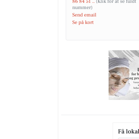
86 84 51 ..
Send email
Se på kort
Få loka