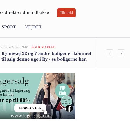
 -
direkte i din indbakke
Tilmeld
SPORT
VEJRET
05-08-2026 13:01 |
BOLIGMARKED
05-08-2026 13:01
‹
›
Kyhnsvej 22 og 7 andre boliger er kommet
Top 6 over dy
til salg denne uge i Ry - se boligerne her.
Priser op til