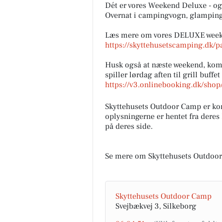
Dét er vores Weekend Deluxe - og 
Overnat i campingvogn, glamping-
Læs mere om vores DELUXE week
https://skyttehusetscamping.dk/p
Husk også at næste weekend, kom
spiller lørdag aften til grill buffet 
https://v3.onlinebooking.dk/shop/
Skyttehusets Outdoor
Camp
Skyttehusets Outdoor Camp er k
oplysningerne er hentet fra deres
Lige nu er vi igang med at få sk
på deres side.
transformator station. Outdoo
camp giver lige pludselig men
Til info, vi forvent...
Se mere om Skyttehusets Outdoo
Åbn opslaget
Skyttehusets Outdoor Camp
Svejbækvej 3, Silkeborg