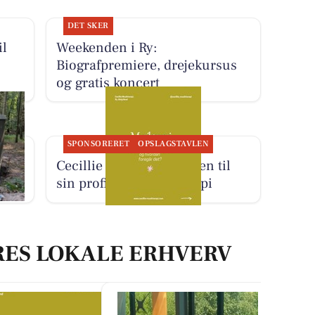
DET SKER
il
Weekenden i Ry:
Biografpremiere, drejekursus
og gratis koncert
SPONSORERET
OPSLAGSTAVLEN
 får
Cecillie byder velkommen til
sin profil om musikterapi
RES LOKALE ERHVERV