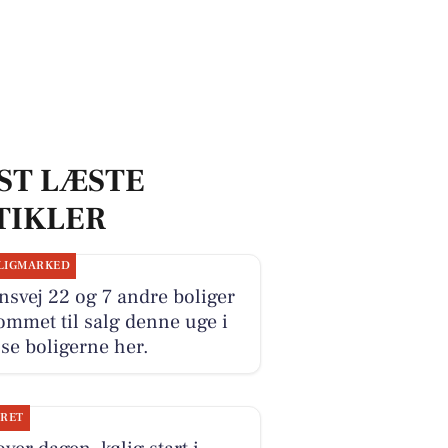
ST LÆSTE
TIKLER
LIGMARKED
svej 22 og 7 andre boliger
ommet til salg denne uge i
 se boligerne her.
JRET