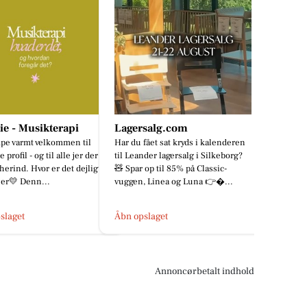
lie - Musikterapi
Lagersalg.com
e varmt velkommen til
Har du fået sat kryds i kalenderen
e profil - og til alle jer der er
til Leander lagersalg i Silkeborg?
herind. Hvor er det dejligt,
🧸 Spar op til 85% på Classic-
 her💛 Denn...
vuggen, Linea og Luna 👉...
slaget
Åbn opslaget
Annoncørbetalt indhold