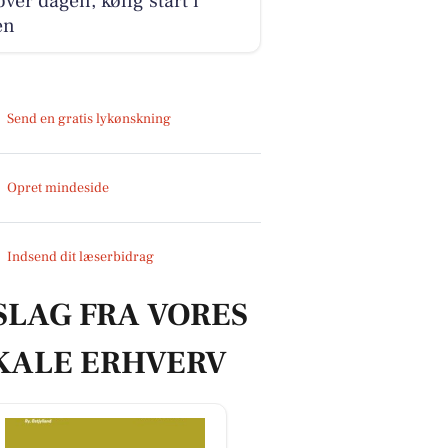
over dagen, kølig start i
en
Send en gratis lykønskning
Opret mindeside
Indsend dit læserbidrag
SLAG FRA VORES
KALE ERHVERV