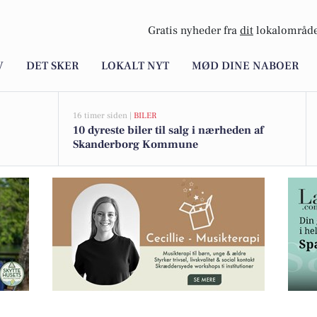
Gratis nyheder fra
dit
lokalområde
V
DET SKER
LOKALT NYT
MØD DINE NABOER
16 timer siden |
BILER
10 dyreste biler til salg i nærheden af
Skanderborg Kommune
ekend Deluxe-weekender tilbage før højsæsonen