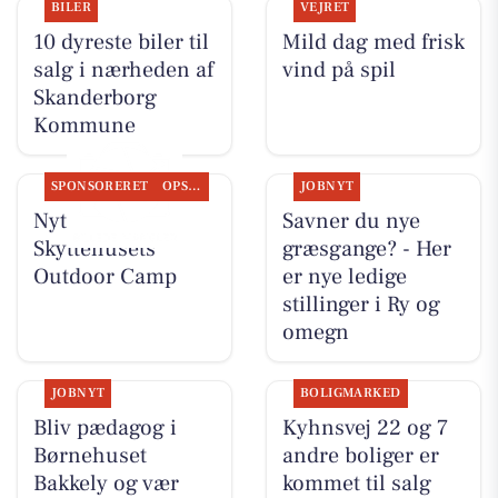
BILER
VEJRET
10 dyreste biler til
Mild dag med frisk
salg i nærheden af
vind på spil
Skanderborg
Kommune
SPONSORERET
OPSLAGSTAVLEN
JOBNYT
Nyt fra
Savner du nye
Skyttehusets
græsgange? - Her
Outdoor Camp
er nye ledige
stillinger i Ry og
omegn
JOBNYT
BOLIGMARKED
Bliv pædagog i
Kyhnsvej 22 og 7
Børnehuset
andre boliger er
Bakkely og vær
kommet til salg