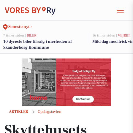
VORES BY
Ry
Seneste nyt ›
7 timer siden |
BILER
16 timer siden |
VEJRET
10 dyreste biler til salg i nærheden af
Mild dag med frisk vin
Skanderborg Kommune
Skyttehusets Outdoor Camp inviterer til efterårsmagi og afslutningsf
ARTIKLER
Opslagstavlen
Skyttehusets