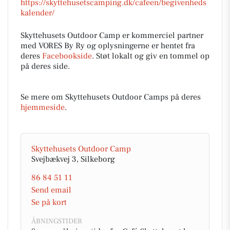
https://skyttehusetscamping.dk/cafeen/begivenheds
kalender/
Skyttehusets Outdoor Camp er kommerciel partner
med VORES By Ry og oplysningerne er hentet fra
deres
Facebookside
. Støt lokalt og giv en tommel op
på deres side.
Se mere om Skyttehusets Outdoor Camps på deres
hjemmeside
.
Skyttehusets Outdoor Camp
Svejbækvej 3, Silkeborg
86 84 51 11
Send email
Se på kort
ÅBNINGSTIDER