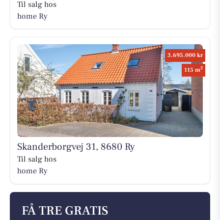
Til salg hos
home Ry
3.695.000 kr
2
115 m
Skanderborgvej 31, 8680 Ry
Til salg hos
home Ry
FÅ TRE GRATIS