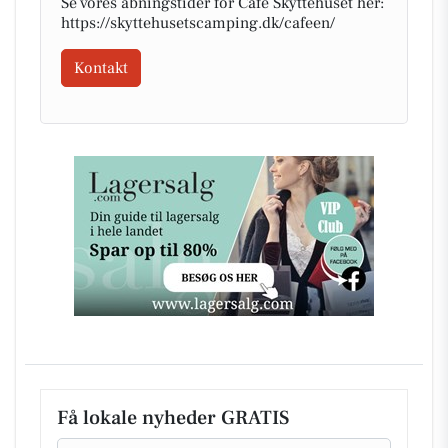
Se vores åbningstider for Café Skyttehuset her:
https://skyttehusetscamping.dk/cafeen/
Kontakt
Få lokale nyheder GRATIS
Email