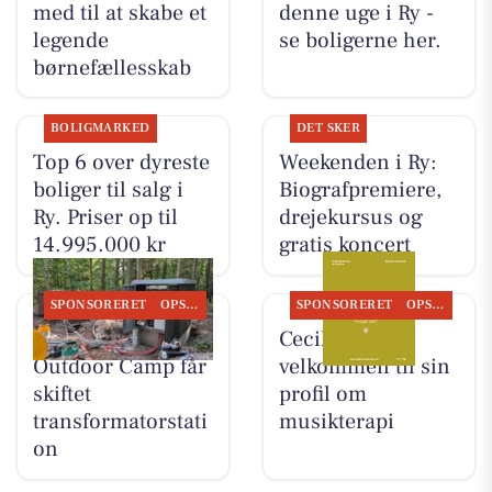
med til at skabe et
denne uge i Ry -
legende
se boligerne her.
børnefællesskab
BOLIGMARKED
DET SKER
Top 6 over dyreste
Weekenden i Ry:
boliger til salg i
Biografpremiere,
Ry. Priser op til
drejekursus og
14.995.000 kr
gratis koncert
SPONSORERET
OPSLAGSTAVLEN
SPONSORERET
OPSLAGSTAVLEN
Skyttehusets
Cecillie byder
Outdoor Camp får
velkommen til sin
skiftet
profil om
transformatorstati
musikterapi
on