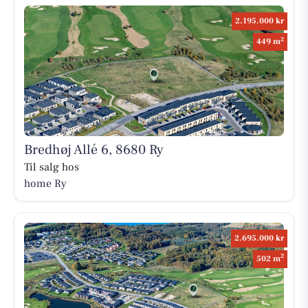
2.195.000 kr
2
449 m
Bredhøj Allé 6, 8680 Ry
Til salg hos
home Ry
2.695.000 kr
2
502 m