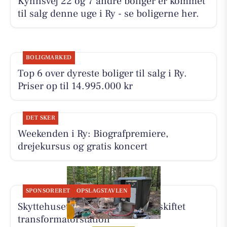
Kyhnsvej 22 og 7 andre boliger er kommet
til salg denne uge i Ry - se boligerne her.
BOLIGMARKED
Top 6 over dyreste boliger til salg i Ry.
Priser op til 14.995.000 kr
DET SKER
Weekenden i Ry: Biografpremiere,
drejekursus og gratis koncert
SPONSORERET
OPSLAGSTAVLEN
Skyttehusets Outdoor Camp får skiftet
transformatorstation