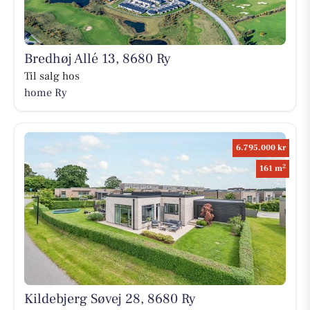
Bredhøj Allé 13, 8680 Ry
Til salg hos
home Ry
6.795.000 kr
2
161 m
Kildebjerg Søvej 28, 8680 Ry