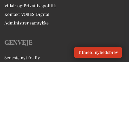
Vilkår og Privatlivspolitik
Kontakt VORES Digital
Administrer samtykke
GENVEJE
Tilmeld nyhedsbrev
Seneste nyt fra Ry
Vores lokale erhverv
Kalenderen for Ry
Fakta om Ry
Erhvervsartikler
Skanderborg Kommune
Få en gratis salgsvurdering
Sponsoreret indhold