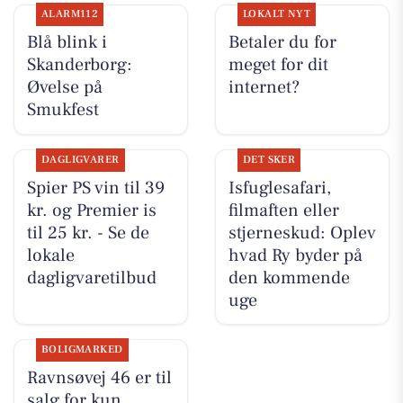
ALARM112
LOKALT NYT
Blå blink i
Betaler du for
Skanderborg:
meget for dit
Øvelse på
internet?
Smukfest
DAGLIGVARER
DET SKER
Spier PS vin til 39
Isfuglesafari,
kr. og Premier is
filmaften eller
til 25 kr. - Se de
stjerneskud: Oplev
lokale
hvad Ry byder på
dagligvaretilbud
den kommende
uge
BOLIGMARKED
Ravnsøvej 46 er til
salg for kun