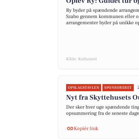
Oplev Ry: Guidet tur 
Ry byder på spændende arrangemen
Szabo gennem kommunen eller opl
arrangementer byder på unikke op
Kilde: Kultunaut
OPSLAGSTAVLEN
SPONSORERET
Nyt fra Skyttehusets 
Der sker hver uge spændende ting 
opsummering fra de seneste dag
Kopiér link