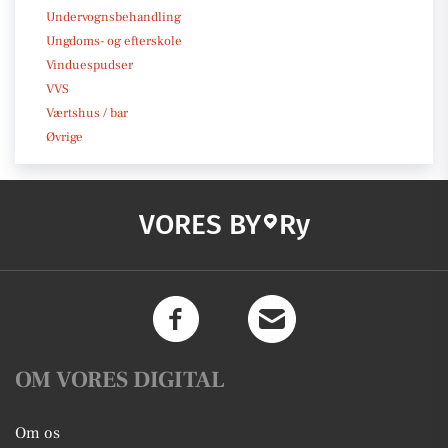
Undervognsbehandling
Ungdoms- og efterskole
Vinduespudser
VVS
Værtshus / bar
Øvrige
VORES BY
Ry
OM VORES DIGITAL
Om os