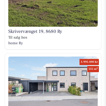
Skrivervænget 19, 8680 Ry
Til salg hos
home Ry
3.995.000 kr
2
135 m