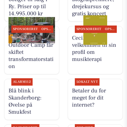
Ry. Priser op til
drejekursus og
14.995.000 kr
gratis koncert
SPONSORERET
OPSLAGSTAVLEN
SPONSORERET
OPSLAGSTAVLEN
Skyttehusets
Cecillie byder
Outdoor Camp får
velkommen til sin
skiftet
profil om
transformatorstati
musikterapi
on
ALARM112
LOKALT NYT
Blå blink i
Betaler du for
Skanderborg:
meget for dit
Øvelse på
internet?
Smukfest