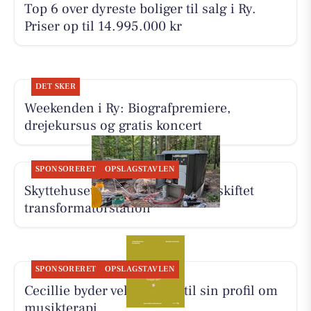
Top 6 over dyreste boliger til salg i Ry.
Priser op til 14.995.000 kr
DET SKER
Weekenden i Ry: Biografpremiere,
drejekursus og gratis koncert
SPONSORERET
OPSLAGSTAVLEN
Skyttehusets Outdoor Camp får skiftet
transformatorstation
SPONSORERET
OPSLAGSTAVLEN
Cecillie byder velkommen til sin profil om
musikterapi