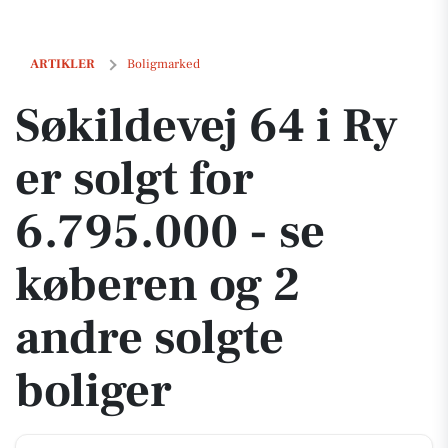
Søkildevej 64 i Ry er solgt for 6.795.000 - se køberen og 2 andre solgt
ARTIKLER
Boligmarked
Søkildevej 64 i Ry
er solgt for
6.795.000 - se
køberen og 2
andre solgte
boliger