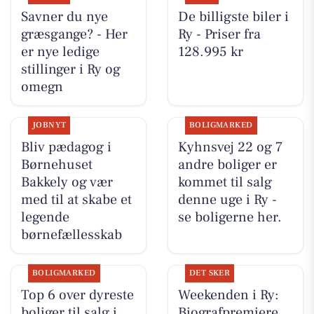
Savner du nye
De billigste biler i
græsgange? - Her
Ry - Priser fra
er nye ledige
128.995 kr
stillinger i Ry og
omegn
JOBNYT
BOLIGMARKED
Bliv pædagog i
Kyhnsvej 22 og 7
Børnehuset
andre boliger er
Bakkely og vær
kommet til salg
med til at skabe et
denne uge i Ry -
legende
se boligerne her.
børnefællesskab
BOLIGMARKED
DET SKER
Top 6 over dyreste
Weekenden i Ry:
boliger til salg i
Biografpremiere,