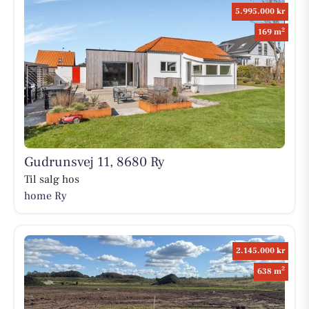
5.995.000 kr
2
169 m
Gudrunsvej 11, 8680 Ry
Til salg hos
home Ry
2.145.000 kr
2
638 m