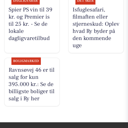
DAGLIGVARER
DET SKER
Spier PS vin til 39
Isfuglesafari,
kr. og Premier is
filmaften eller
til 25 kr. - Se de
stjerneskud: Oplev
lokale
hvad Ry byder på
dagligvaretilbud
den kommende
uge
BOLIGMARKED
Ravnsøvej 46 er til
salg for kun
395.000 kr.: Se de
billigste boliger til
salg i Ry her