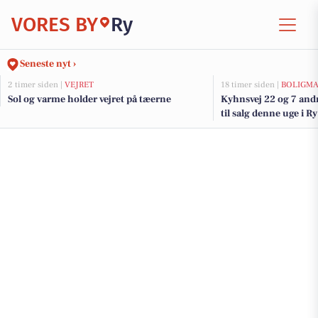
VORES BY
Ry
Seneste nyt ›
2 timer siden |
VEJRET
18 timer siden |
BOLIGM
Sol og varme holder vejret på tæerne
Kyhnsvej 22 og 7 and
til salg denne uge i Ry