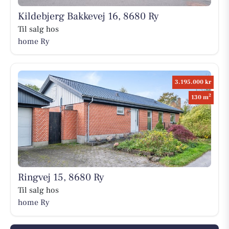
Kildebjerg Bakkevej 16, 8680 Ry
Til salg hos
home Ry
3.195.000 kr
2
130 m
Ringvej 15, 8680 Ry
Til salg hos
home Ry