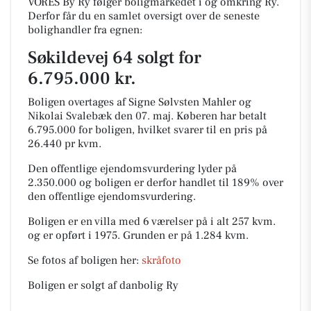
VORES By Ry følger boligmarkedet i og omkring Ry.
Derfor får du en samlet oversigt over de seneste
bolighandler fra egnen:
Søkildevej 64 solgt for
6.795.000 kr.
Boligen overtages af Signe Sølvsten Mahler og
Nikolai Svalebæk den 07. maj.
Køberen har betalt
6.795.000 for boligen, hvilket svarer til en pris på
26.440 pr kvm.
Den offentlige ejendomsvurdering lyder på
2.350.000 og boligen er derfor handlet til 189% over
den offentlige ejendomsvurdering.
Boligen er en villa med 6 værelser på i alt 257 kvm.
og er opført i 1975.
Grunden er på 1.284 kvm.
Se fotos af boligen her:
skråfoto
Boligen er solgt af danbolig Ry